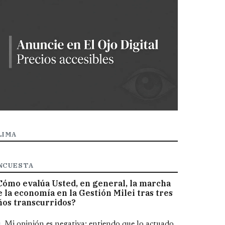
LIMA
NCUESTA
Cómo evalúa Usted, en general, la marcha
e la economía en la Gestión Milei tras tres
ños transcurridos?
pciones
Mi opinión es negativa; entiendo que lo actuado