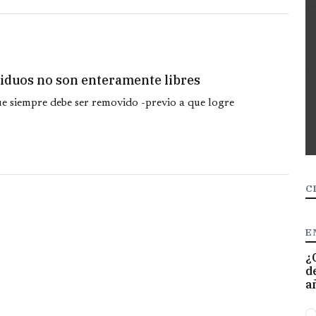
iduos no son enteramente libres
e siempre debe ser removido -previo a que logre
C
E
¿
d
a
O