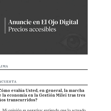
LIMA
NCUESTA
Cómo evalúa Usted, en general, la marcha
e la economía en la Gestión Milei tras tres
ños transcurridos?
pciones
Mi opinión es negativa; entiendo que lo actuado