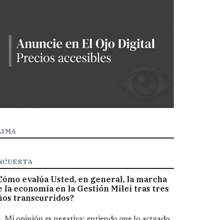
LIMA
NCUESTA
Cómo evalúa Usted, en general, la marcha
e la economía en la Gestión Milei tras tres
ños transcurridos?
pciones
Mi opinión es negativa; entiendo que lo actuado