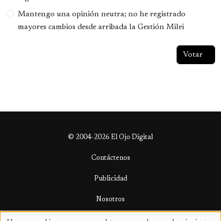
Mantengo una opinión neutra; no he registrado
mayores cambios desde arribada la Gestión Milei
© 2004-2026 El Ojo Digital
Contáctenos
Publicidad
Nosotros
Términos y condiciones