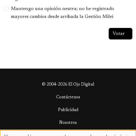
Mantengo una opinión neutra; no he registrado
mayores cambios desde arribada la Gestión Milei
© 2004-2026 El Ojo Digital
Contáctenos
Publicidad
Nosotros
Términos y condiciones