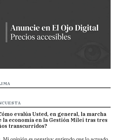
LIMA
NCUESTA
Cómo evalúa Usted, en general, la marcha
e la economía en la Gestión Milei tras tres
ños transcurridos?
pciones
Mi opinión es negativa; entiendo que lo actuado