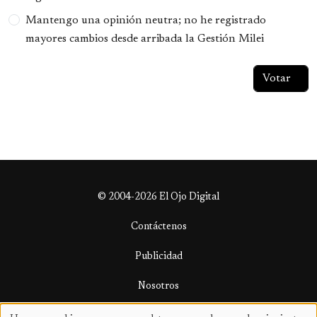
Mantengo una opinión neutra; no he registrado
mayores cambios desde arribada la Gestión Milei
© 2004-2026 El Ojo Digital
Contáctenos
Publicidad
Nosotros
Términos y condiciones