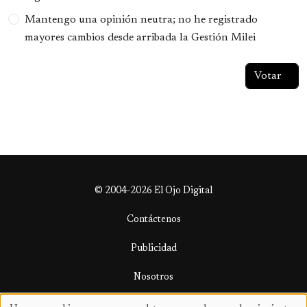
Mantengo una opinión neutra; no he registrado
mayores cambios desde arribada la Gestión Milei
© 2004-2026 El Ojo Digital
Contáctenos
Publicidad
Nosotros
Términos y condiciones