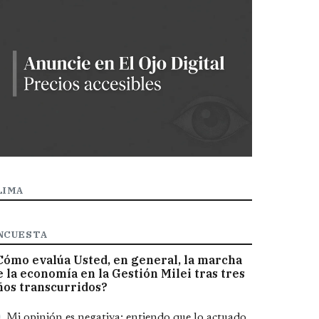
LIMA
NCUESTA
Cómo evalúa Usted, en general, la marcha
e la economía en la Gestión Milei tras tres
ños transcurridos?
pciones
Mi opinión es negativa; entiendo que lo actuado