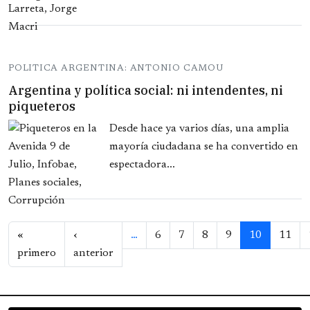
POLITICA ARGENTINA: ANTONIO CAMOU
Argentina y política social: ni intendentes, ni
piqueteros
Desde hace ya varios días, una amplia
mayoría ciudadana se ha convertido en
espectadora...
Paginación
«
‹
…
6
7
8
9
10
11
Primera página
Página anterior
primero
anterior