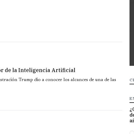
de la Inteligencia Artificial
stración Trump dio a conocer los alcances de una de las
C
E
¿
d
a
O