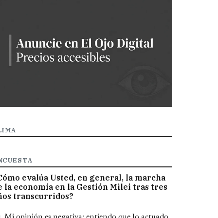
LIMA
NCUESTA
Cómo evalúa Usted, en general, la marcha
e la economía en la Gestión Milei tras tres
ños transcurridos?
pciones
Mi opinión es negativa; entiendo que lo actuado