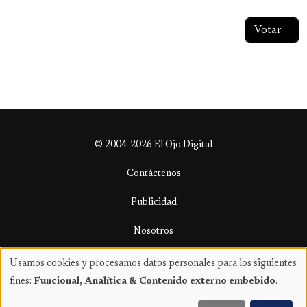
© 2004-2026 El Ojo Digital
Contáctenos
Publicidad
Nosotros
Términos y condiciones
Usamos cookies y procesamos datos personales para los siguientes
Uso
fines:
Funcional, Analítica & Contenido externo embebido
.
de