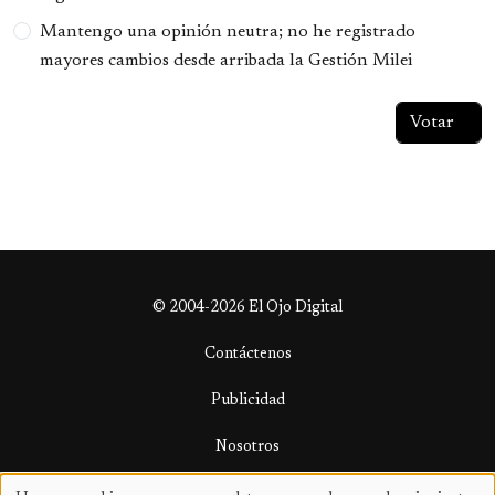
Mantengo una opinión neutra; no he registrado
mayores cambios desde arribada la Gestión Milei
© 2004-2026 El Ojo Digital
Contáctenos
Publicidad
Nosotros
Términos y condiciones