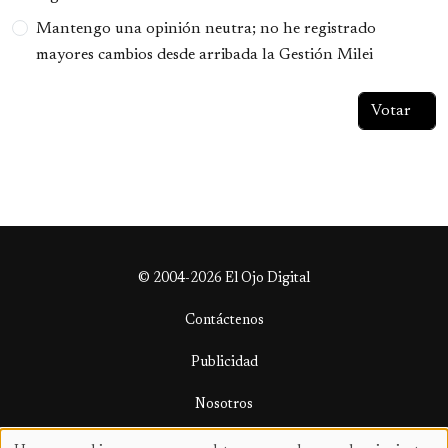
Mantengo una opinión neutra; no he registrado
mayores cambios desde arribada la Gestión Milei
© 2004-2026 El Ojo Digital
Contáctenos
Publicidad
Nosotros
Términos y condiciones