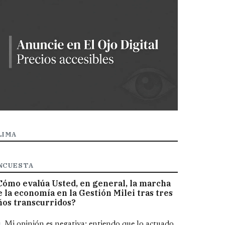
LIMA
NCUESTA
Cómo evalúa Usted, en general, la marcha
e la economía en la Gestión Milei tras tres
ños transcurridos?
pciones
Mi opinión es negativa; entiendo que lo actuado