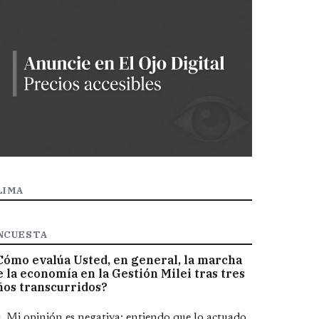
LIMA
NCUESTA
Cómo evalúa Usted, en general, la marcha
e la economía en la Gestión Milei tras tres
ños transcurridos?
pciones
Mi opinión es negativa; entiendo que lo actuado