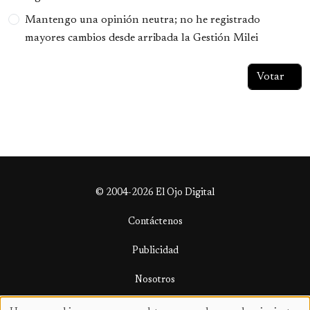
Mantengo una opinión neutra; no he registrado
mayores cambios desde arribada la Gestión Milei
© 2004-2026 El Ojo Digital
Contáctenos
Publicidad
Nosotros
Términos y condiciones