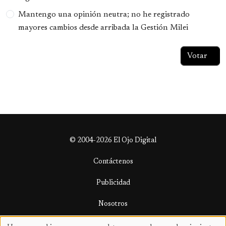
Mantengo una opinión neutra; no he registrado
mayores cambios desde arribada la Gestión Milei
© 2004-2026 El Ojo Digital
Contáctenos
Publicidad
Nosotros
Términos y condiciones