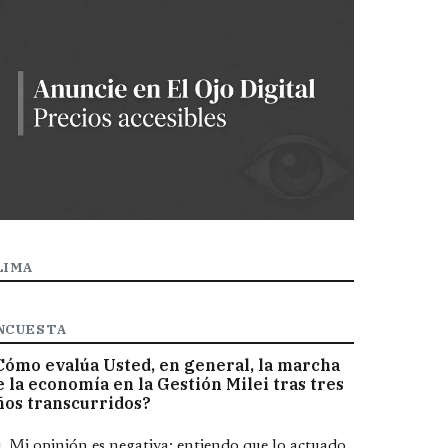
LIMA
NCUESTA
Cómo evalúa Usted, en general, la marcha
e la economía en la Gestión Milei tras tres
ños transcurridos?
pciones
Mi opinión es negativa; entiendo que lo actuado