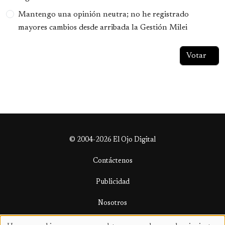
Mantengo una opinión neutra; no he registrado
mayores cambios desde arribada la Gestión Milei
© 2004-2026 El Ojo Digital
Contáctenos
Publicidad
Nosotros
Términos y condiciones