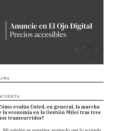
LIMA
NCUESTA
Cómo evalúa Usted, en general, la marcha
e la economía en la Gestión Milei tras tres
ños transcurridos?
pciones
Mi opinión es negativa; entiendo que lo actuado