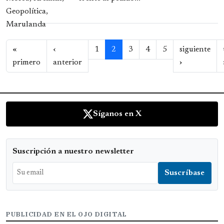
Paginación
«
‹
1
2
3
4
5
siguiente
Primera página
Página anterior
Siguiente p
primero
anterior
›
Síganos en X
Suscripción a nuestro newsletter
PUBLICIDAD EN EL OJO DIGITAL