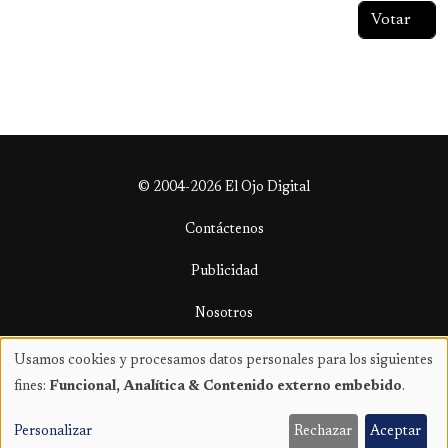
© 2004-2026 El Ojo Digital
Contáctenos
Publicidad
Nosotros
Términos y condiciones
Usamos cookies y procesamos datos personales para los siguientes
Uso
fines:
Funcional, Analítica & Contenido externo embebido
.
de
datos
Personalizar
Rechazar
Aceptar