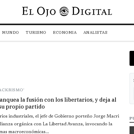
Pasar al contenido principal
MUNDO
TURISMO
ECONOMIA
ANALISTAS
ACKRISMO'
nquea la fusión con los libertarios, y deja al
su propio partido
ios industriales, el jefe de Gobierno porteño Jorge Macri
P
alianza orgánica con La Libertad Avanza, invocando la
rmas macroeconómicas...