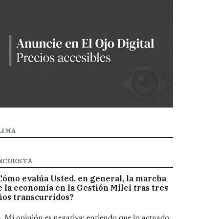
LIMA
NCUESTA
Cómo evalúa Usted, en general, la marcha
e la economía en la Gestión Milei tras tres
ños transcurridos?
pciones
Mi opinión es negativa; entiendo que lo actuado