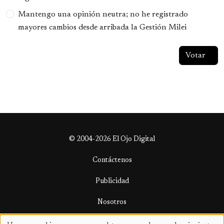
Mantengo una opinión neutra; no he registrado
mayores cambios desde arribada la Gestión Milei
© 2004-2026 El Ojo Digital
Contáctenos
Publicidad
Nosotros
Términos y condiciones