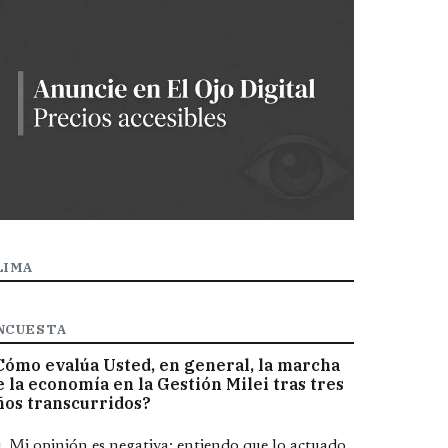
LIMA
NCUESTA
Cómo evalúa Usted, en general, la marcha
e la economía en la Gestión Milei tras tres
ños transcurridos?
pciones
Mi opinión es negativa; entiendo que lo actuado