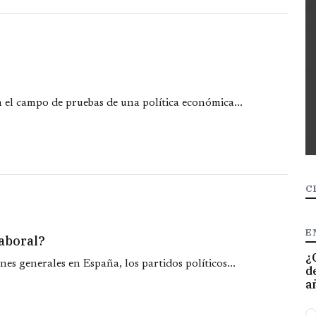
 el campo de pruebas de una política económica...
C
E
laboral?
¿
nes generales en España, los partidos políticos...
d
a
O