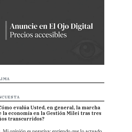
LIMA
NCUESTA
Cómo evalúa Usted, en general, la marcha
e la economía en la Gestión Milei tras tres
ños transcurridos?
pciones
Mi opinión es negativa; entiendo que lo actuado