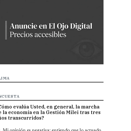
LIMA
NCUESTA
Cómo evalúa Usted, en general, la marcha
e la economía en la Gestión Milei tras tres
ños transcurridos?
pciones
Mi opinión es negativa; entiendo que lo actuado