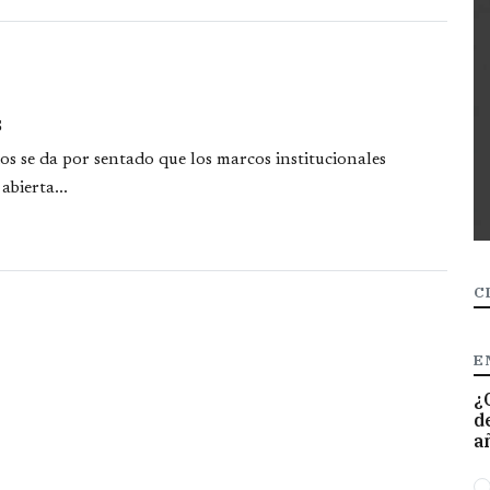
s
ados se da por sentado que los marcos institucionales
bierta...
C
E
¿
d
a
O