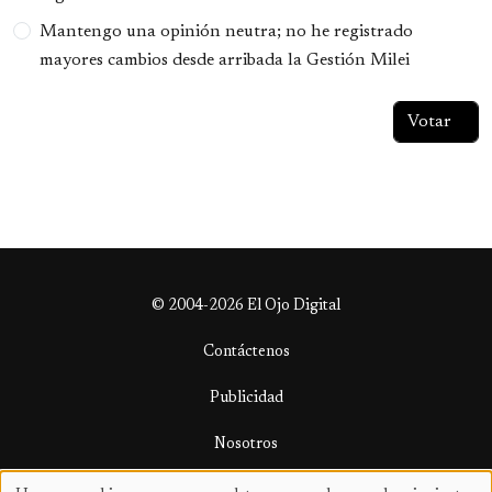
Mantengo una opinión neutra; no he registrado
mayores cambios desde arribada la Gestión Milei
© 2004-2026 El Ojo Digital
Contáctenos
Publicidad
Nosotros
Términos y condiciones