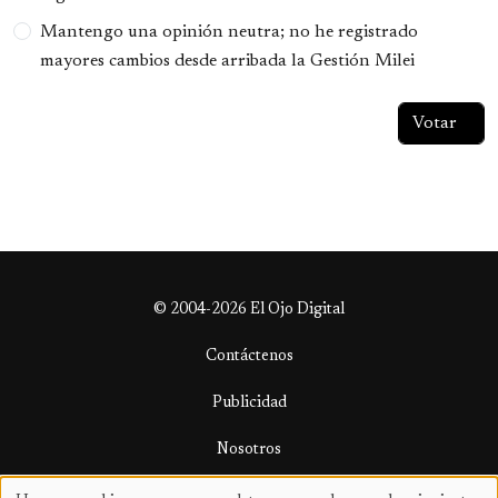
Mantengo una opinión neutra; no he registrado
mayores cambios desde arribada la Gestión Milei
© 2004-2026 El Ojo Digital
Contáctenos
Publicidad
Nosotros
Términos y condiciones