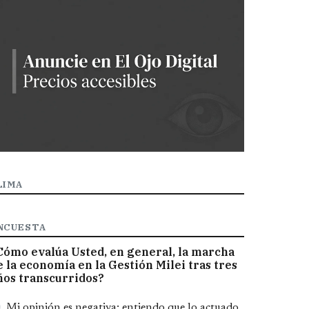
LIMA
NCUESTA
Cómo evalúa Usted, en general, la marcha
e la economía en la Gestión Milei tras tres
ños transcurridos?
pciones
Mi opinión es negativa; entiendo que lo actuado