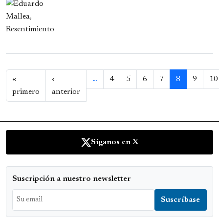
Paginación
«
‹
…
4
5
6
7
8
9
10
Primera página
Página anterior
primero
anterior
Síganos en X
Suscripción a nuestro newsletter