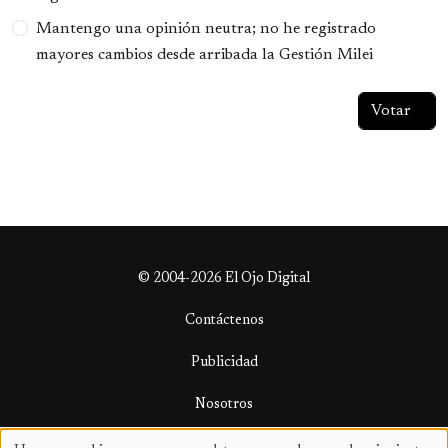
Mantengo una opinión neutra; no he registrado
mayores cambios desde arribada la Gestión Milei
© 2004-2026 El Ojo Digital
Contáctenos
Publicidad
Nosotros
Términos y condiciones