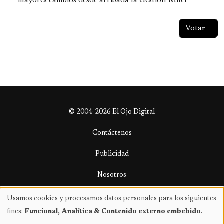
mayores cambios desde arribada la Gestión Milei
© 2004-2026 El Ojo Digital
Contáctenos
Publicidad
Nosotros
Términos y condiciones
Usamos cookies y procesamos datos personales para los siguientes
Uso
fines:
Funcional, Analítica & Contenido externo embebido
.
de