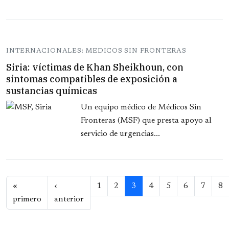
INTERNACIONALES: MEDICOS SIN FRONTERAS
Siria: víctimas de Khan Sheikhoun, con
síntomas compatibles de exposición a
sustancias químicas
Un equipo médico de Médicos Sin
Fronteras (MSF) que presta apoyo al
servicio de urgencias...
Paginación
«
‹
1
2
3
4
5
6
7
8
Primera página
Página anterior
primero
anterior