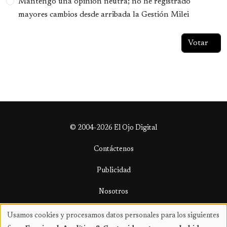
Mantengo una opinión neutra; no he registrado
mayores cambios desde arribada la Gestión Milei
© 2004-2026 El Ojo Digital
Contáctenos
Publicidad
Nosotros
Términos y condiciones
Usamos cookies y procesamos datos personales para los siguientes
Uso