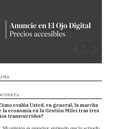
LIMA
NCUESTA
Cómo evalúa Usted, en general, la marcha
e la economía en la Gestión Milei tras tres
ños transcurridos?
pciones
Mi opinión es negativa; entiendo que lo actuado