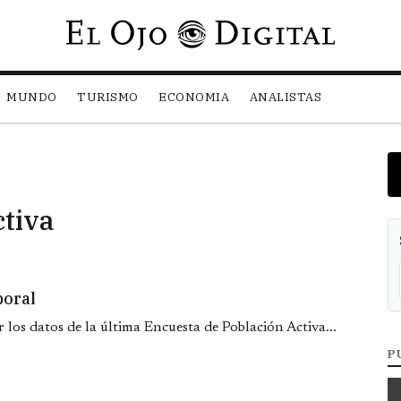
Pasar al contenido principal
MUNDO
TURISMO
ECONOMIA
ANALISTAS
ctiva
boral
r los datos de la última Encuesta de Población Activa...
P