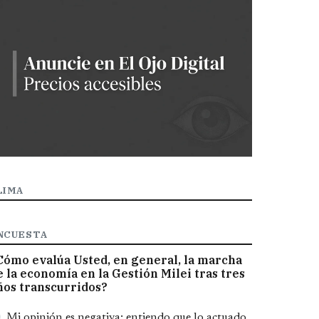
LIMA
NCUESTA
Cómo evalúa Usted, en general, la marcha
e la economía en la Gestión Milei tras tres
ños transcurridos?
pciones
Mi opinión es negativa; entiendo que lo actuado