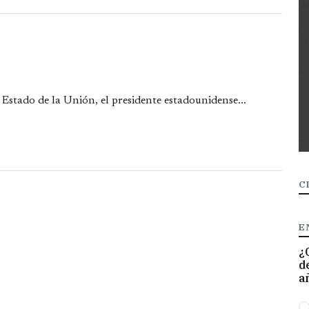
 Estado de la Unión, el presidente estadounidense...
C
E
¿
d
a
O