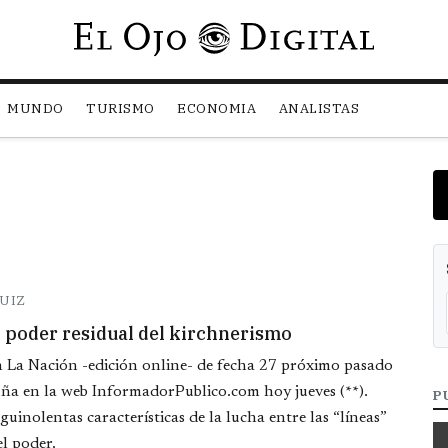
Pasar al contenido principal
MUNDO
TURISMO
ECONOMIA
ANALISTAS
RUIZ
l poder residual del kirchnerismo
n La Nación -edición online- de fecha 27 próximo pasado
uña en la web InformadorPublico.com hoy jueves (**).
P
uinolentas características de la lucha entre las “líneas”
l poder.