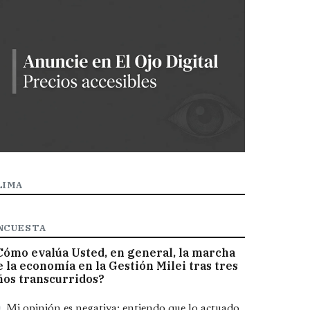
LIMA
NCUESTA
Cómo evalúa Usted, en general, la marcha
e la economía en la Gestión Milei tras tres
ños transcurridos?
pciones
Mi opinión es negativa; entiendo que lo actuado