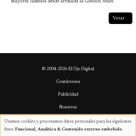
mayores cambios desde arribada la Gestión Milei
© 2004-2026 El Ojo Digital
Contáctenos
Publicidad
Nosotros
Términos y condiciones
Usamos cookies y procesamos datos personales para los siguientes
Uso
fines:
Funcional, Analítica & Contenido externo embebido
.
de