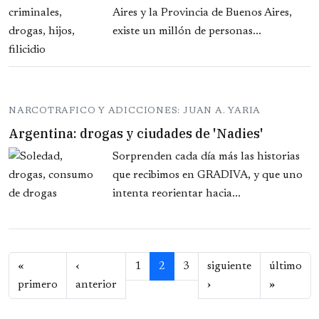
Aires y la Provincia de Buenos Aires,
existe un millón de personas...
NARCOTRAFICO Y ADICCIONES: JUAN A. YARIA
Argentina: drogas y ciudades de 'Nadies'
Sorprenden cada día más las historias
que recibimos en GRADIVA, y que uno
intenta reorientar hacia...
Paginación
«
‹
1
2
3
siguiente
último
Primera página
Página anterior
Siguiente página
Última p
primero
anterior
›
»