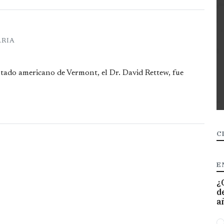
ARIA
stado americano de Vermont, el Dr. David Rettew, fue
C
E
¿
d
a
O