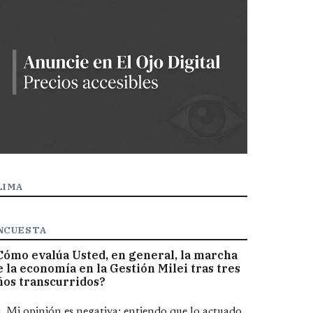
LIMA
NCUESTA
Cómo evalúa Usted, en general, la marcha
e la economía en la Gestión Milei tras tres
ños transcurridos?
pciones
Mi opinión es negativa; entiendo que lo actuado