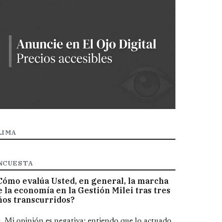
LIMA
NCUESTA
Cómo evalúa Usted, en general, la marcha
e la economía en la Gestión Milei tras tres
ños transcurridos?
pciones
Mi opinión es negativa; entiendo que lo actuado