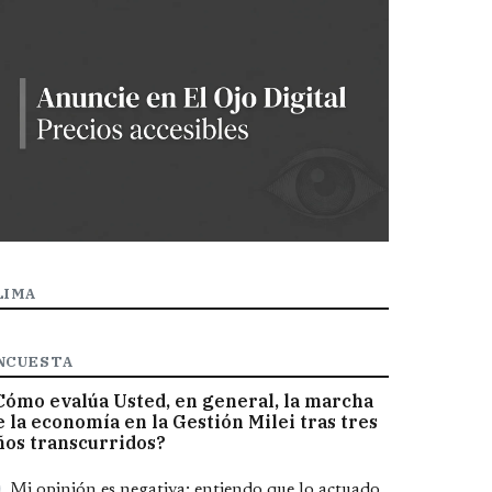
LIMA
NCUESTA
Cómo evalúa Usted, en general, la marcha
e la economía en la Gestión Milei tras tres
ños transcurridos?
pciones
Mi opinión es negativa; entiendo que lo actuado