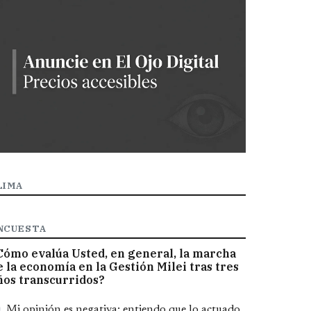
LIMA
NCUESTA
Cómo evalúa Usted, en general, la marcha
e la economía en la Gestión Milei tras tres
ños transcurridos?
pciones
Mi opinión es negativa; entiendo que lo actuado