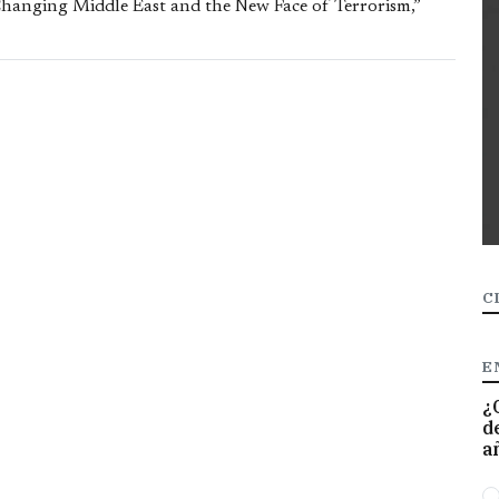
 Changing Middle East and the New Face of Terrorism,”
C
E
¿
d
a
O