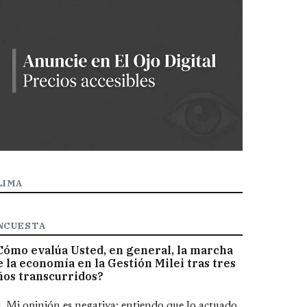
LIMA
NCUESTA
Cómo evalúa Usted, en general, la marcha
e la economía en la Gestión Milei tras tres
ños transcurridos?
pciones
Mi opinión es negativa; entiendo que lo actuado