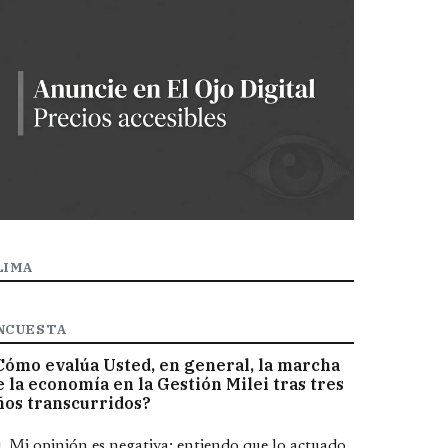
LIMA
NCUESTA
Cómo evalúa Usted, en general, la marcha
e la economía en la Gestión Milei tras tres
ños transcurridos?
pciones
Mi opinión es negativa; entiendo que lo actuado