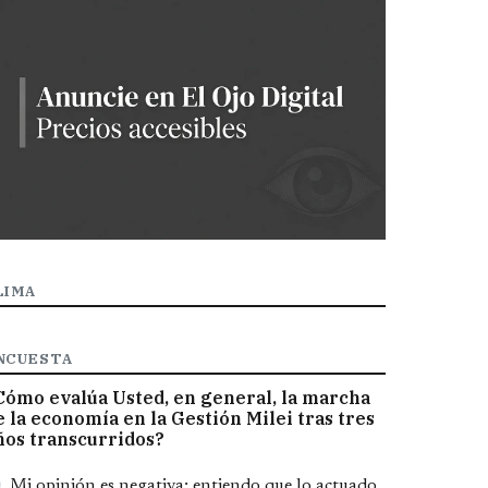
LIMA
NCUESTA
Cómo evalúa Usted, en general, la marcha
e la economía en la Gestión Milei tras tres
ños transcurridos?
pciones
Mi opinión es negativa; entiendo que lo actuado