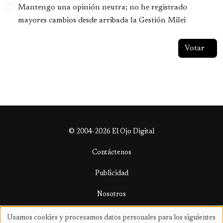
Mantengo una opinión neutra; no he registrado
mayores cambios desde arribada la Gestión Milei
© 2004-2026 El Ojo Digital
Contáctenos
Publicidad
Nosotros
Términos y condiciones
Usamos cookies y procesamos datos personales para los siguientes