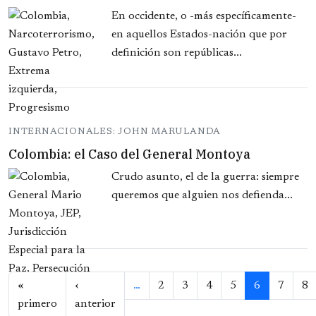
En occidente, o -más específicamente-
en aquellos Estados-nación que por
definición son repúblicas...
INTERNACIONALES: JOHN MARULANDA
Colombia: el Caso del General Montoya
Crudo asunto, el de la guerra: siempre
queremos que alguien nos defienda...
Paginación
«
‹
…
2
3
4
5
6
7
8
Primera página
Página anterior
primero
anterior