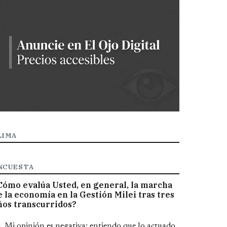
LIMA
NCUESTA
Cómo evalúa Usted, en general, la marcha
e la economía en la Gestión Milei tras tres
ños transcurridos?
pciones
Mi opinión es negativa; entiendo que lo actuado